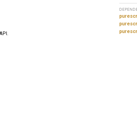
DEPEND
purescr
purescr
purescr
API.