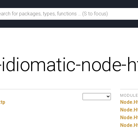
-idiomatic-node-h
MODULE
ttp
Node.
H
Node.
H
Node.
H
Node.
H