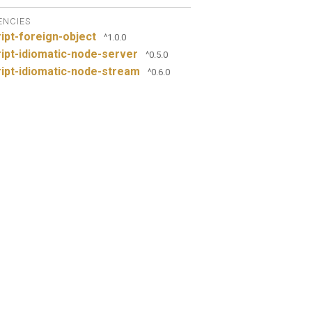
ENCIES
ipt-foreign-object
^1.0.0
ipt-idiomatic-node-server
^0.5.0
ipt-idiomatic-node-stream
^0.6.0