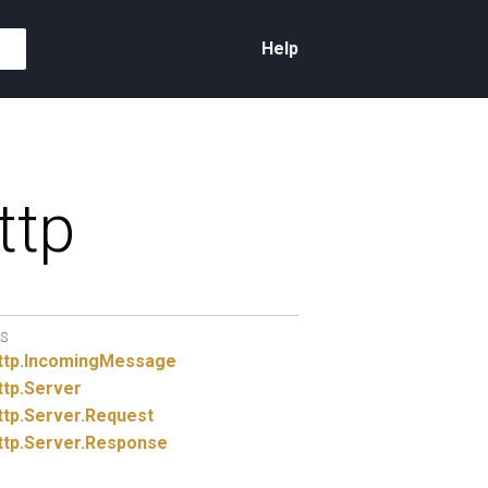
Help
ttp
S
ttp.
IncomingMessage
ttp.
Server
ttp.
Server.
Request
ttp.
Server.
Response