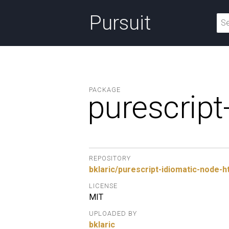
Pursuit
PACKAGE
purescript
REPOSITORY
bklaric/purescript-idiomatic-node-h
LICENSE
MIT
UPLOADED BY
bklaric