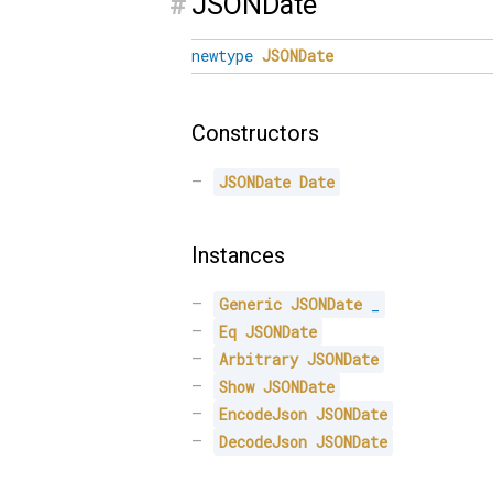
#
JSONDate
newtype
JSONDate
Constructors
JSONDate
Date
Instances
Generic
JSONDate
_
Eq
JSONDate
Arbitrary
JSONDate
Show
JSONDate
EncodeJson
JSONDate
DecodeJson
JSONDate