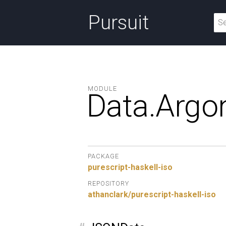
Pursuit
MODULE
Data.
Argo
PACKAGE
purescript-haskell-iso
REPOSITORY
athanclark/purescript-haskell-iso