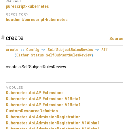
PACKAGE
purescript-kubernetes
REPOSITORY
hoodunit/purescript-kubernetes
#
create
Source
create
::
Config
->
SelfSubjectRulesReview
->
Aff
(
Either
Status
SelfSubjectRulesReview
)
create a SelfSubjectRulesReview
MODULES
Kubernetes.
Api.
APIExtensions
Kubernetes.
Api.
APIExtensions.
V1Beta1
Kubernetes.
Api.
APIExtensions.
V1Beta1.
CustomResourceDefinition
Kubernetes.
Api.
AdmissionRegistration
Kubernetes.
Api.
AdmissionRegistration.
V1Alpha1