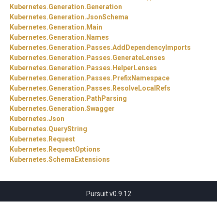
Kubernetes.
Generation.
Generation
Kubernetes.
Generation.
JsonSchema
Kubernetes.
Generation.
Main
Kubernetes.
Generation.
Names
Kubernetes.
Generation.
Passes.
AddDependencyImports
Kubernetes.
Generation.
Passes.
GenerateLenses
Kubernetes.
Generation.
Passes.
HelperLenses
Kubernetes.
Generation.
Passes.
PrefixNamespace
Kubernetes.
Generation.
Passes.
ResolveLocalRefs
Kubernetes.
Generation.
PathParsing
Kubernetes.
Generation.
Swagger
Kubernetes.
Json
Kubernetes.
QueryString
Kubernetes.
Request
Kubernetes.
RequestOptions
Kubernetes.
SchemaExtensions
Pursuit v0.9.12