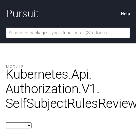
Pursuit
Help
MODULE
Kubernetes.
Api.
Authorization.
V1.
SelfSubjectRulesRevie