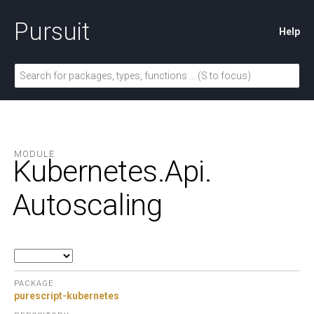
Pursuit
Help
MODULE
Kubernetes.
Api.
Autoscaling
PACKAGE
purescript-kubernetes