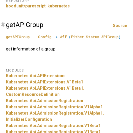
REPOSITORY
hoodunit/purescript-kubernetes
#
getAPIGroup
Source
getAPIGroup
::
Config
->
Aff
(
Either
Status
APIGroup
)
get information of a group
MODULES
Kubernetes.
Api.
APIExtensions
Kubernetes.
Api.
APIExtensions.
V1Beta1
Kubernetes.
Api.
APIExtensions.
V1Beta1.
CustomResourceDefinition
Kubernetes.
Api.
AdmissionRegistration
Kubernetes.
Api.
AdmissionRegistration.
V1Alpha1
Kubernetes.
Api.
AdmissionRegistration.
V1Alpha1.
InitializerConfiguration
Kubernetes.
Api.
AdmissionRegistration.
V1Beta1
Kubernetes.
Api.
AdmissionRegistration.
V1Beta1.