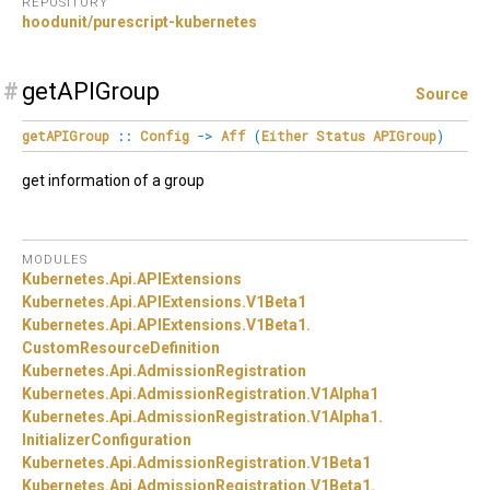
REPOSITORY
hoodunit/purescript-kubernetes
#
getAPIGroup
Source
getAPIGroup
::
Config
->
Aff
(
Either
Status
APIGroup
)
get information of a group
MODULES
Kubernetes.
Api.
APIExtensions
Kubernetes.
Api.
APIExtensions.
V1Beta1
Kubernetes.
Api.
APIExtensions.
V1Beta1.
CustomResourceDefinition
Kubernetes.
Api.
AdmissionRegistration
Kubernetes.
Api.
AdmissionRegistration.
V1Alpha1
Kubernetes.
Api.
AdmissionRegistration.
V1Alpha1.
InitializerConfiguration
Kubernetes.
Api.
AdmissionRegistration.
V1Beta1
Kubernetes.
Api.
AdmissionRegistration.
V1Beta1.