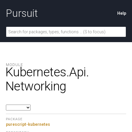
Pursuit
Help
MODULE
Kubernetes.
Api.
Networking
PACKAGE
purescript-kubernetes